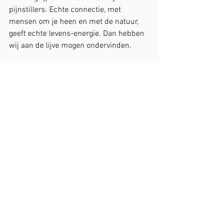
pijnstillers. Echte connectie, met 
mensen om je heen en met de natuur, 
geeft echte levens-energie. Dan hebben 
wij aan de lijve mogen ondervinden.
De weg is nog lang en de strijd moet nog 
gestreden worden. Maar de liefde die we 
als gezin voor elkaar op de heide hebben 
mogen ervaren, is het mooiste cadeau 
van de natuur dat we konden bedenken. 
Het is een kracht die we nooit zullen 
vergeten. Het is die Liefde met een groet 
L die ons er uiteindelijk ook nu weer 
door zal halen. Daarvan ben ik overtuigd.