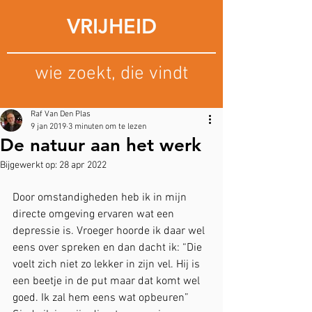
VRIJHEID
wie zoekt, die vindt
Raf Van Den Plas
9 jan 2019
3 minuten om te lezen
De natuur aan het werk
Bijgewerkt op:
28 apr 2022
Door omstandigheden heb ik in mijn 
directe omgeving ervaren wat een 
depressie is. Vroeger hoorde ik daar wel 
eens over spreken en dan dacht ik: “Die 
voelt zich niet zo lekker in zijn vel. Hij is 
een beetje in de put maar dat komt wel 
goed. Ik zal hem eens wat opbeuren” 