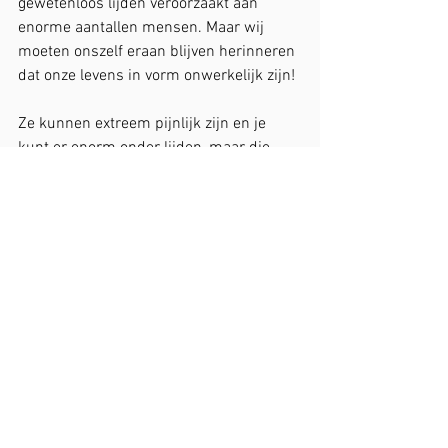
gewetenloos lijden veroorzaakt aan 
enorme aantallen mensen. Maar wij 
moeten onszelf eraan blijven herinneren 
dat onze levens in vorm onwerkelijk zijn!
Ze kunnen extreem pijnlijk zijn en je 
kunt er enorm onder lijden, maar die 
ervaring die je als mens in vorm 
ondergaat, is een vrije wilskeuze die 
ieder van ons maakte voorafgaand aan 
onze incarnatie om prachtig te helpen 
bij het collectieve ontwakingsproces van 
de mensheid. Er is geen kwaad, er is 
geen hel, het zijn slechts aspecten van 
de onwerkelijkheid die wij collectief 
hebben vastgesteld toen wij een illusie 
construeerden om afscheiding van onze 
Bron te ervaren. 
Liefde is Alles, Alles Wat Is. Kwaad, 